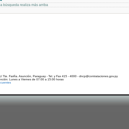
 la búsqueda realiza más arriba
c/ Tte. Fariña. Asunción, Paraguay - Tel. y Fax 415 - 4000 - dncp@contrataciones.gov.py
ención: Lunes a Viernes de 07:00 a 15:00 horas
ecuentes