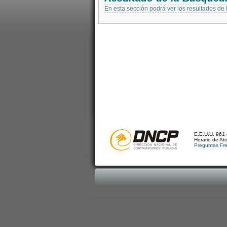
En esta sección podrá ver los resultados de
E.E.U.U. 961 
Horario de At
Preguntas Fr