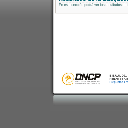
En esta sección podrá ver los resultados de
E.E.U.U. 961 
Horario de At
Preguntas Fr