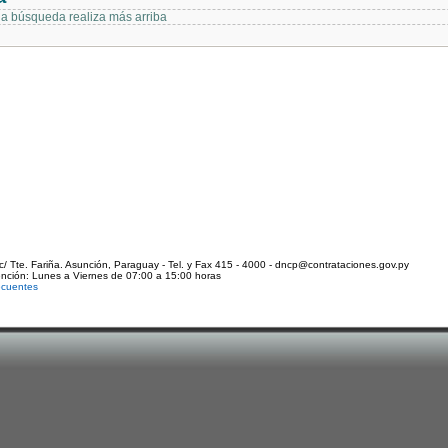
 la búsqueda realiza más arriba
c/ Tte. Fariña. Asunción, Paraguay - Tel. y Fax 415 - 4000 - dncp@contrataciones.gov.py
ención: Lunes a Viernes de 07:00 a 15:00 horas
ecuentes