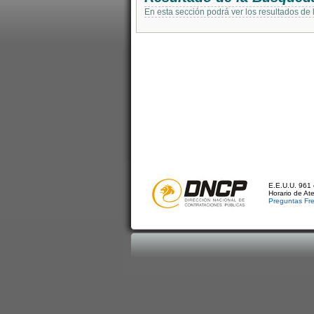
En esta sección podrá ver los resultados de
E.E.U.U. 961 
Horario de At
Preguntas Fr