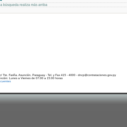
 la búsqueda realiza más arriba
c/ Tte. Fariña. Asunción, Paraguay - Tel. y Fax 415 - 4000 - dncp@contrataciones.gov.py
ención: Lunes a Viernes de 07:00 a 15:00 horas
ecuentes