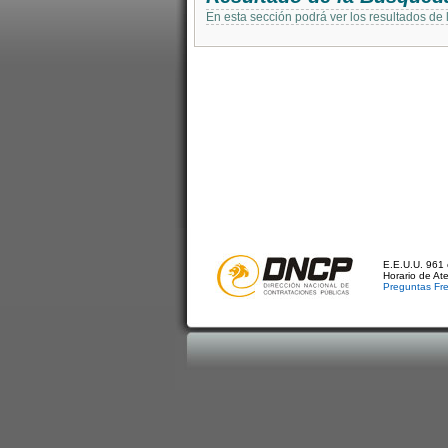
En esta sección podrá ver los resultados de
E.E.U.U. 961 
Horario de At
Preguntas Fr