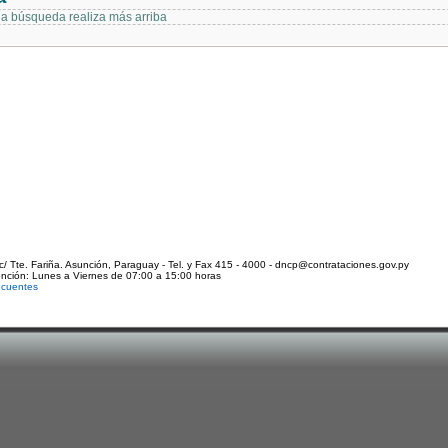
 la búsqueda realiza más arriba
c/ Tte. Fariña. Asunción, Paraguay - Tel. y Fax 415 - 4000 - dncp@contrataciones.gov.py
ención: Lunes a Viernes de 07:00 a 15:00 horas
ecuentes