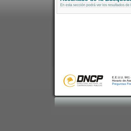
En esta sección podrá ver los resultados de
E.E.U.U. 961 
Horario de At
Preguntas Fr