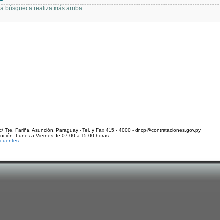
 la búsqueda realiza más arriba
c/ Tte. Fariña. Asunción, Paraguay - Tel. y Fax 415 - 4000 - dncp@contrataciones.gov.py
ención: Lunes a Viernes de 07:00 a 15:00 horas
ecuentes