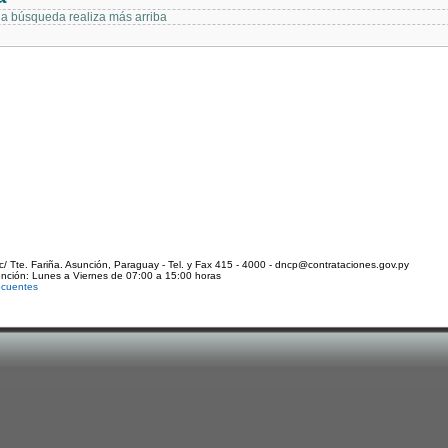
 la búsqueda realiza más arriba
c/ Tte. Fariña. Asunción, Paraguay - Tel. y Fax 415 - 4000 - dncp@contrataciones.gov.py
ención: Lunes a Viernes de 07:00 a 15:00 horas
ecuentes