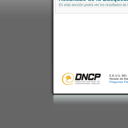
En esta sección podrá ver los resultados de
E.E.U.U. 961 
Horario de At
Preguntas Fr