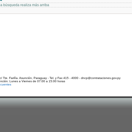
 la búsqueda realiza más arriba
c/ Tte. Fariña. Asunción, Paraguay - Tel. y Fax 415 - 4000 - dncp@contrataciones.gov.py
ención: Lunes a Viernes de 07:00 a 15:00 horas
ecuentes