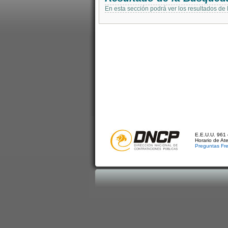
En esta sección podrá ver los resultados de
E.E.U.U. 961 
Horario de At
Preguntas Fr