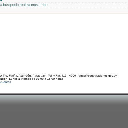
 la búsqueda realiza más arriba
c/ Tte. Fariña. Asunción, Paraguay - Tel. y Fax 415 - 4000 - dncp@contrataciones.gov.py
ención: Lunes a Viernes de 07:00 a 15:00 horas
ecuentes