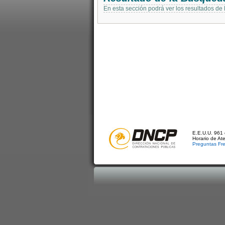
En esta sección podrá ver los resultados de
E.E.U.U. 961 
Horario de At
Preguntas Fr