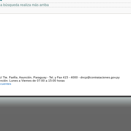
 la búsqueda realiza más arriba
c/ Tte. Fariña. Asunción, Paraguay - Tel. y Fax 415 - 4000 - dncp@contrataciones.gov.py
ención: Lunes a Viernes de 07:00 a 15:00 horas
ecuentes