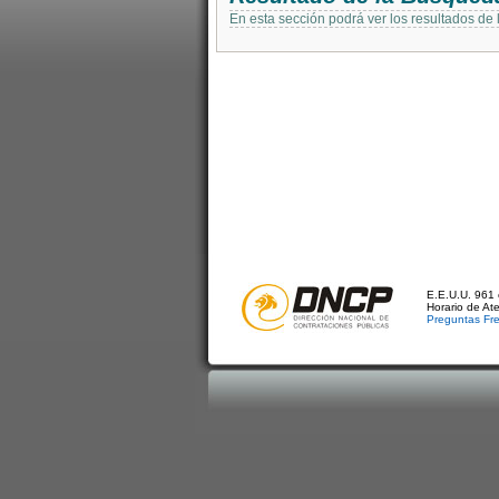
En esta sección podrá ver los resultados de
E.E.U.U. 961 
Horario de At
Preguntas Fr