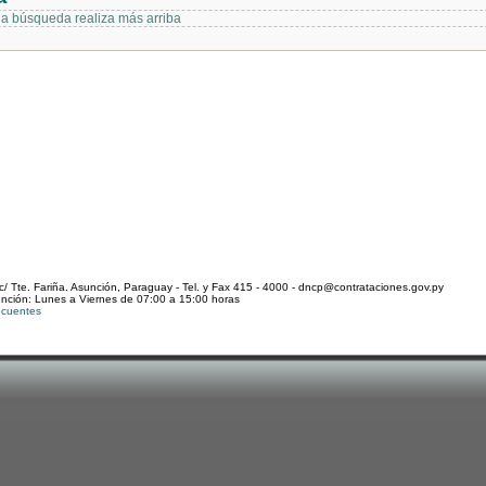
 la búsqueda realiza más arriba
c/ Tte. Fariña. Asunción, Paraguay - Tel. y Fax 415 - 4000 - dncp@contrataciones.gov.py
ención: Lunes a Viernes de 07:00 a 15:00 horas
ecuentes