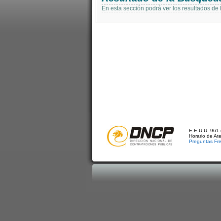
En esta sección podrá ver los resultados de
E.E.U.U. 961 
Horario de At
Preguntas Fr