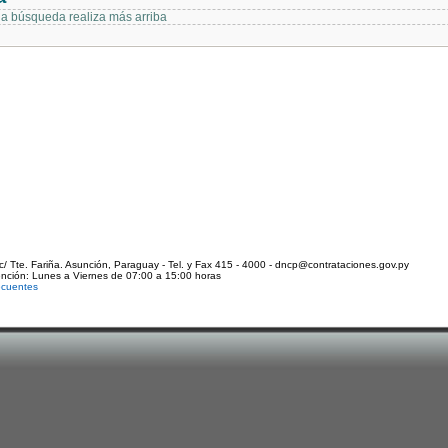
 la búsqueda realiza más arriba
c/ Tte. Fariña. Asunción, Paraguay - Tel. y Fax 415 - 4000 - dncp@contrataciones.gov.py
ención: Lunes a Viernes de 07:00 a 15:00 horas
ecuentes