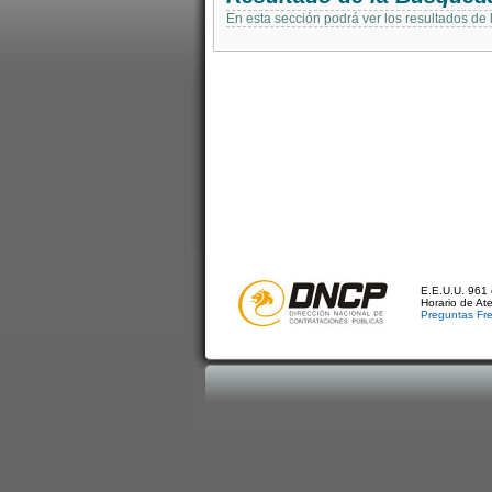
En esta sección podrá ver los resultados de
E.E.U.U. 961 
Horario de At
Preguntas Fr