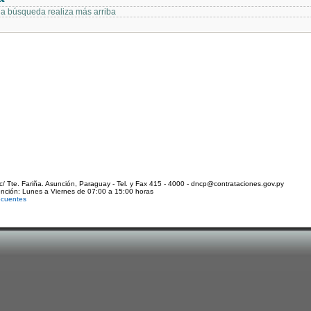
 la búsqueda realiza más arriba
c/ Tte. Fariña. Asunción, Paraguay - Tel. y Fax 415 - 4000 - dncp@contrataciones.gov.py
ención: Lunes a Viernes de 07:00 a 15:00 horas
ecuentes