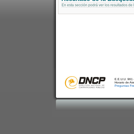
En esta sección podrá ver los resultados de
E.E.U.U. 961 
Horario de At
Preguntas Fr