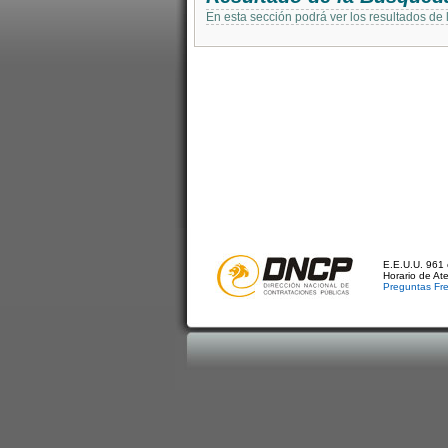
En esta sección podrá ver los resultados de
E.E.U.U. 961 
Horario de At
Preguntas Fr