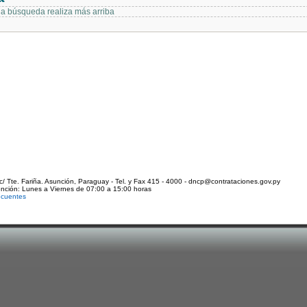
 la búsqueda realiza más arriba
c/ Tte. Fariña. Asunción, Paraguay - Tel. y Fax 415 - 4000 - dncp@contrataciones.gov.py
ención: Lunes a Viernes de 07:00 a 15:00 horas
ecuentes