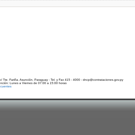
c/ Tte. Fariña. Asunción, Paraguay - Tel. y Fax 415 - 4000 - dncp@contrataciones.gov.py
ención: Lunes a Viernes de 07:00 a 15:00 horas
ecuentes