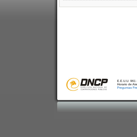
E.E.U.U. 961 
Horario de At
Preguntas Fr