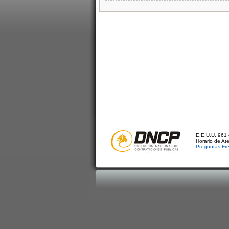
E.E.U.U. 961 
Horario de At
Preguntas Fr