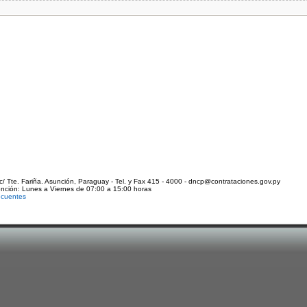
c/ Tte. Fariña. Asunción, Paraguay - Tel. y Fax 415 - 4000 - dncp@contrataciones.gov.py
ención: Lunes a Viernes de 07:00 a 15:00 horas
ecuentes