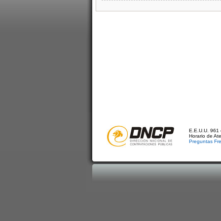
E.E.U.U. 961 
Horario de At
Preguntas Fr