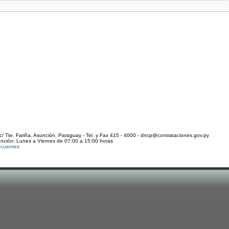
c/ Tte. Fariña. Asunción, Paraguay - Tel. y Fax 415 - 4000 - dncp@contrataciones.gov.py
ención: Lunes a Viernes de 07:00 a 15:00 horas
ecuentes