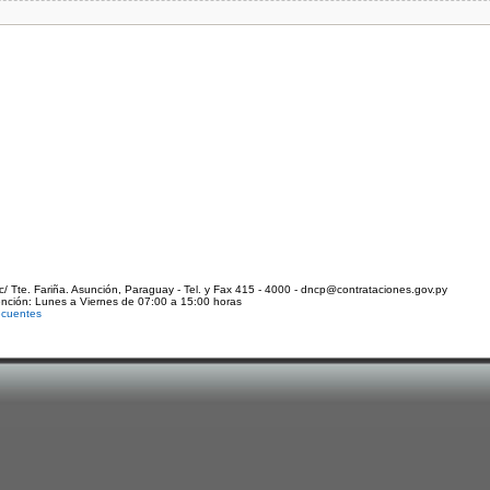
c/ Tte. Fariña. Asunción, Paraguay - Tel. y Fax 415 - 4000 - dncp@contrataciones.gov.py
ención: Lunes a Viernes de 07:00 a 15:00 horas
ecuentes