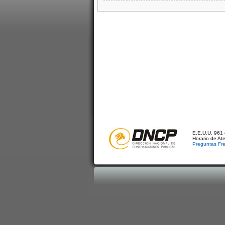
E.E.U.U. 961 
Horario de At
Preguntas Fr