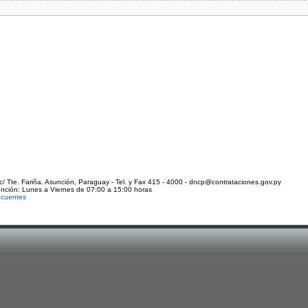
c/ Tte. Fariña. Asunción, Paraguay - Tel. y Fax 415 - 4000 - dncp@contrataciones.gov.py
ención: Lunes a Viernes de 07:00 a 15:00 horas
ecuentes