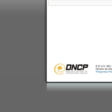
E.E.U.U. 961 
Horario de At
Preguntas Fr