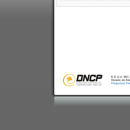
E.E.U.U. 961 
Horario de At
Preguntas Fr