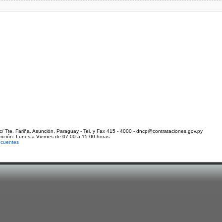
c/ Tte. Fariña. Asunción, Paraguay - Tel. y Fax 415 - 4000 - dncp@contrataciones.gov.py
ención: Lunes a Viernes de 07:00 a 15:00 horas
ecuentes