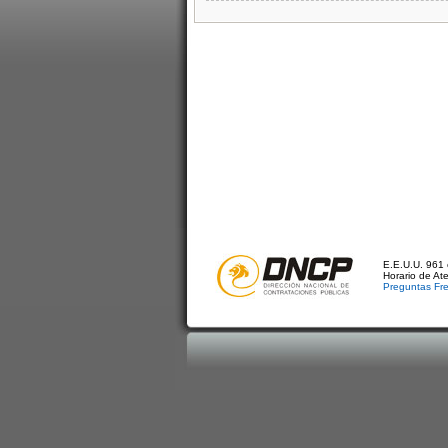
E.E.U.U. 961 
Horario de At
Preguntas Fr