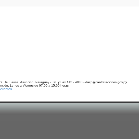
c/ Tte. Fariña. Asunción, Paraguay - Tel. y Fax 415 - 4000 - dncp@contrataciones.gov.py
ención: Lunes a Viernes de 07:00 a 15:00 horas
ecuentes