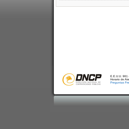
E.E.U.U. 961 
Horario de At
Preguntas Fr