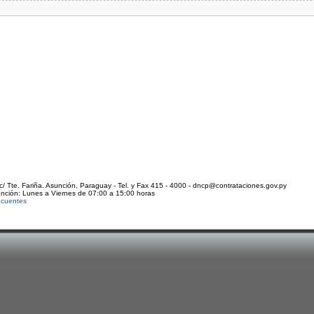
c/ Tte. Fariña. Asunción, Paraguay - Tel. y Fax 415 - 4000 - dncp@contrataciones.gov.py
ención: Lunes a Viernes de 07:00 a 15:00 horas
ecuentes