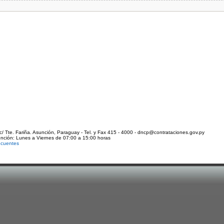
c/ Tte. Fariña. Asunción, Paraguay - Tel. y Fax 415 - 4000 - dncp@contrataciones.gov.py
ención: Lunes a Viernes de 07:00 a 15:00 horas
ecuentes