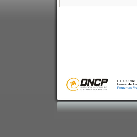
E.E.U.U. 961 
Horario de At
Preguntas Fr