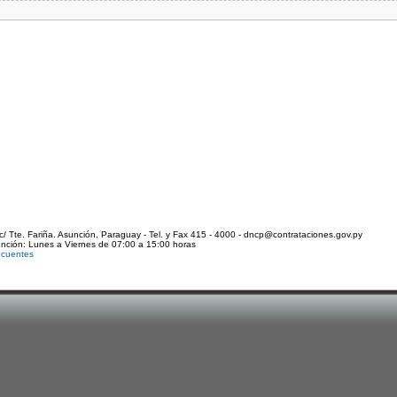
c/ Tte. Fariña. Asunción, Paraguay - Tel. y Fax 415 - 4000 - dncp@contrataciones.gov.py
ención: Lunes a Viernes de 07:00 a 15:00 horas
ecuentes