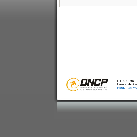
E.E.U.U. 961 
Horario de At
Preguntas Fr