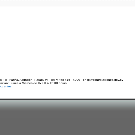
c/ Tte. Fariña. Asunción, Paraguay - Tel. y Fax 415 - 4000 - dncp@contrataciones.gov.py
ención: Lunes a Viernes de 07:00 a 15:00 horas
ecuentes