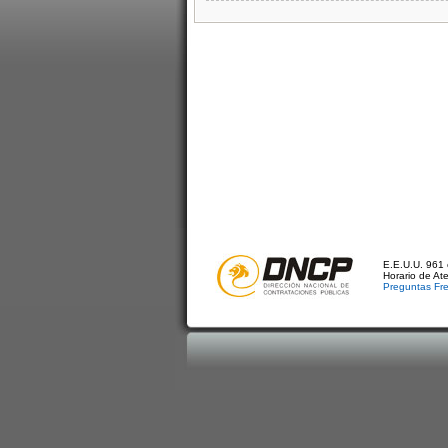
E.E.U.U. 961 
Horario de At
Preguntas Fr