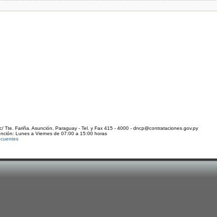
c/ Tte. Fariña. Asunción, Paraguay - Tel. y Fax 415 - 4000 - dncp@contrataciones.gov.py
ención: Lunes a Viernes de 07:00 a 15:00 horas
ecuentes