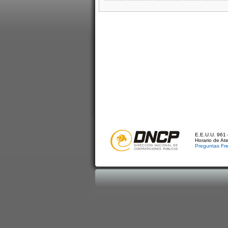
E.E.U.U. 961 
Horario de At
Preguntas Fr