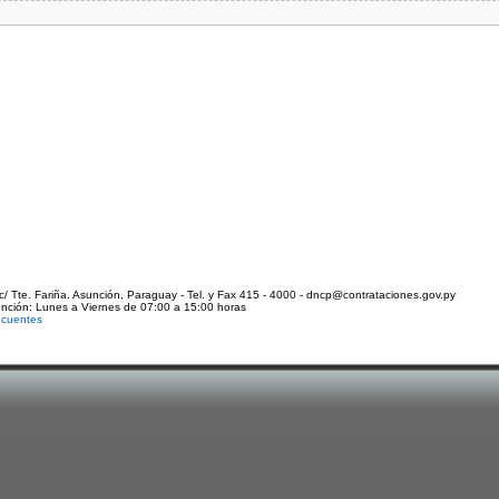
c/ Tte. Fariña. Asunción, Paraguay - Tel. y Fax 415 - 4000 - dncp@contrataciones.gov.py
ención: Lunes a Viernes de 07:00 a 15:00 horas
ecuentes