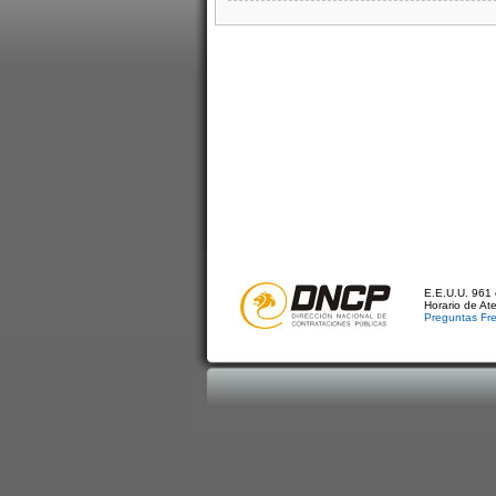
E.E.U.U. 961 
Horario de At
Preguntas Fr