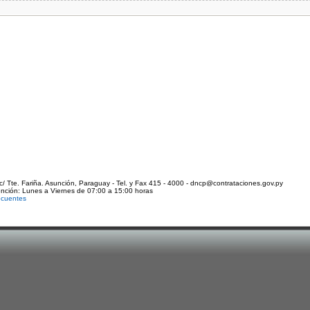
c/ Tte. Fariña. Asunción, Paraguay - Tel. y Fax 415 - 4000 - dncp@contrataciones.gov.py
ención: Lunes a Viernes de 07:00 a 15:00 horas
ecuentes