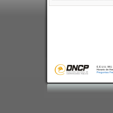
E.E.U.U. 961 
Horario de At
Preguntas Fr