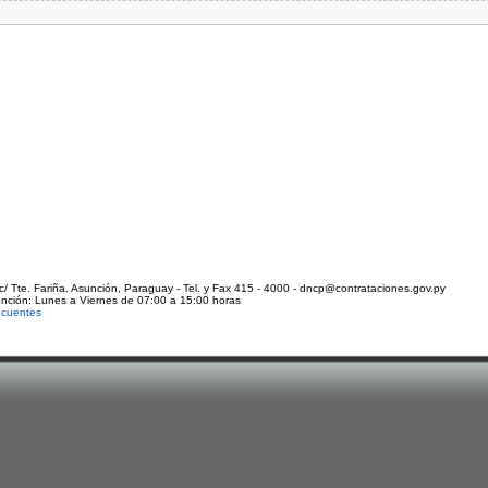
c/ Tte. Fariña. Asunción, Paraguay - Tel. y Fax 415 - 4000 - dncp@contrataciones.gov.py
ención: Lunes a Viernes de 07:00 a 15:00 horas
ecuentes