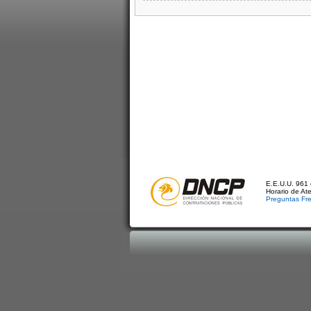
E.E.U.U. 961 
Horario de At
Preguntas Fr