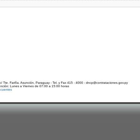
c/ Tte. Fariña. Asunción, Paraguay - Tel. y Fax 415 - 4000 - dncp@contrataciones.gov.py
ención: Lunes a Viernes de 07:00 a 15:00 horas
ecuentes