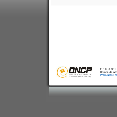
E.E.U.U. 961 
Horario de At
Preguntas Fr