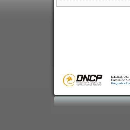
E.E.U.U. 961 
Horario de At
Preguntas Fr