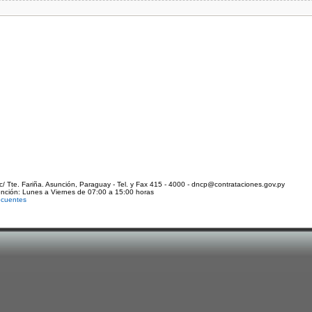
c/ Tte. Fariña. Asunción, Paraguay - Tel. y Fax 415 - 4000 - dncp@contrataciones.gov.py
ención: Lunes a Viernes de 07:00 a 15:00 horas
ecuentes