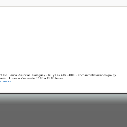
c/ Tte. Fariña. Asunción, Paraguay - Tel. y Fax 415 - 4000 - dncp@contrataciones.gov.py
ención: Lunes a Viernes de 07:00 a 15:00 horas
ecuentes