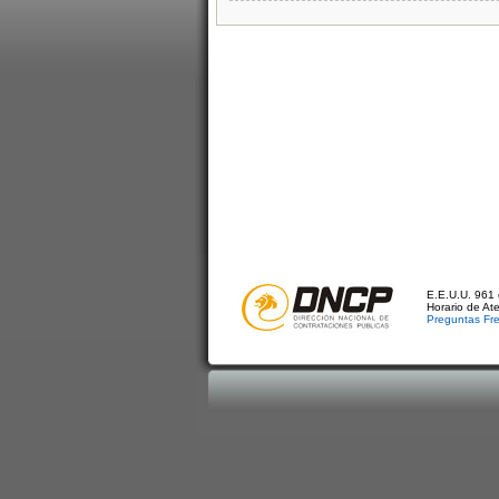
E.E.U.U. 961 
Horario de At
Preguntas Fr