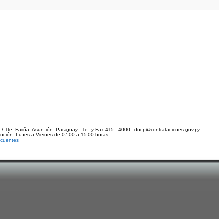
c/ Tte. Fariña. Asunción, Paraguay - Tel. y Fax 415 - 4000 - dncp@contrataciones.gov.py
ención: Lunes a Viernes de 07:00 a 15:00 horas
ecuentes