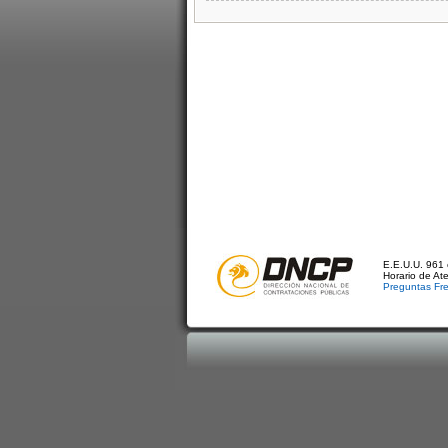
E.E.U.U. 961 
Horario de At
Preguntas Fr