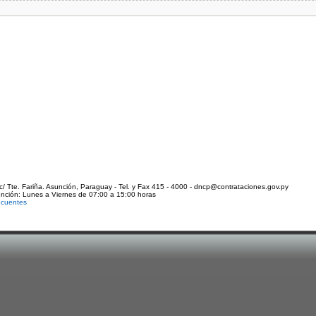
c/ Tte. Fariña. Asunción, Paraguay - Tel. y Fax 415 - 4000 - dncp@contrataciones.gov.py
ención: Lunes a Viernes de 07:00 a 15:00 horas
ecuentes