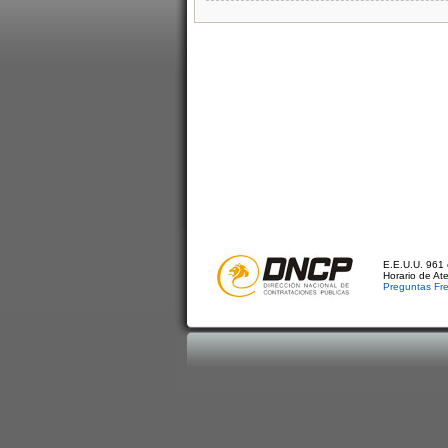
E.E.U.U. 961 
Horario de At
Preguntas Fr