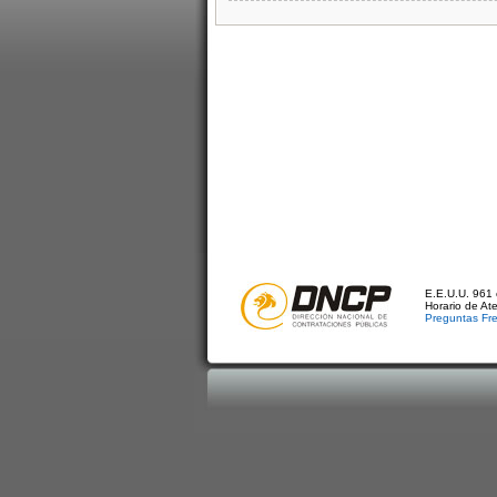
E.E.U.U. 961 
Horario de At
Preguntas Fr