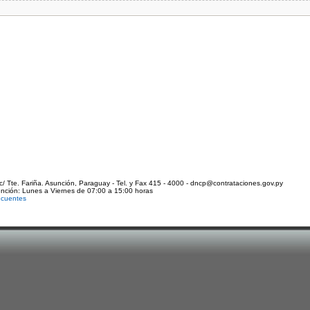
c/ Tte. Fariña. Asunción, Paraguay - Tel. y Fax 415 - 4000 - dncp@contrataciones.gov.py
ención: Lunes a Viernes de 07:00 a 15:00 horas
ecuentes