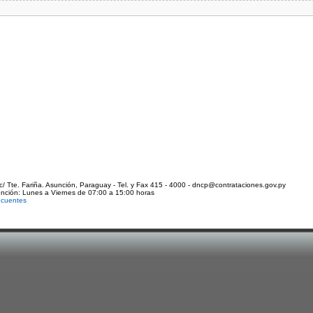
c/ Tte. Fariña. Asunción, Paraguay - Tel. y Fax 415 - 4000 - dncp@contrataciones.gov.py
ención: Lunes a Viernes de 07:00 a 15:00 horas
ecuentes