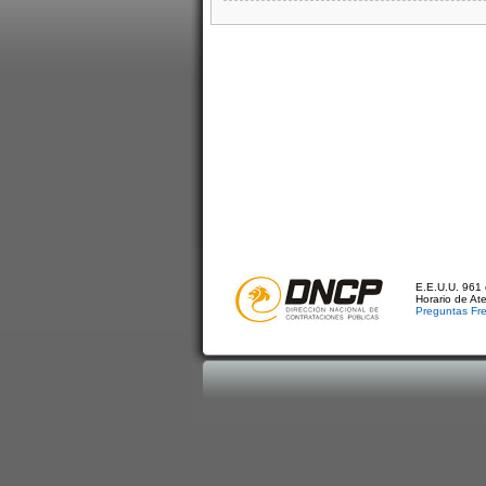
E.E.U.U. 961 
Horario de At
Preguntas Fr