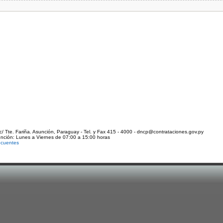
c/ Tte. Fariña. Asunción, Paraguay - Tel. y Fax 415 - 4000 - dncp@contrataciones.gov.py
ención: Lunes a Viernes de 07:00 a 15:00 horas
ecuentes