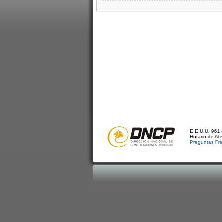
E.E.U.U. 961 
Horario de At
Preguntas Fr