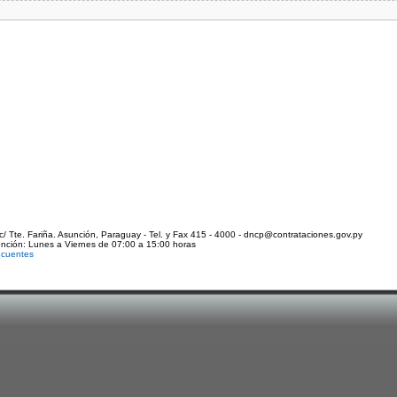
c/ Tte. Fariña. Asunción, Paraguay - Tel. y Fax 415 - 4000 - dncp@contrataciones.gov.py
ención: Lunes a Viernes de 07:00 a 15:00 horas
ecuentes