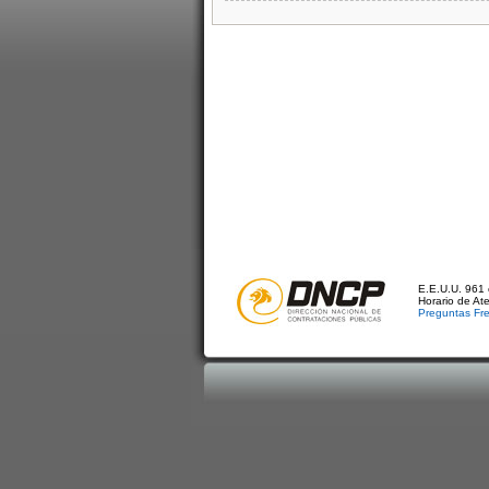
E.E.U.U. 961 
Horario de At
Preguntas Fr