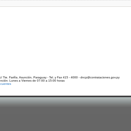
c/ Tte. Fariña. Asunción, Paraguay - Tel. y Fax 415 - 4000 - dncp@contrataciones.gov.py
ención: Lunes a Viernes de 07:00 a 15:00 horas
ecuentes