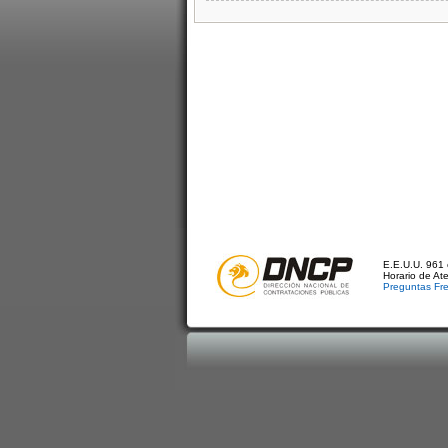
E.E.U.U. 961 
Horario de At
Preguntas Fr