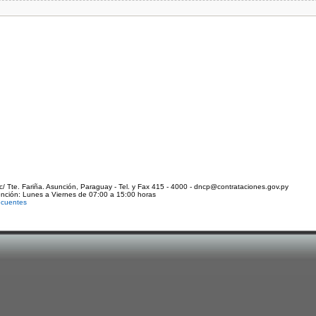
c/ Tte. Fariña. Asunción, Paraguay - Tel. y Fax 415 - 4000 - dncp@contrataciones.gov.py
ención: Lunes a Viernes de 07:00 a 15:00 horas
ecuentes