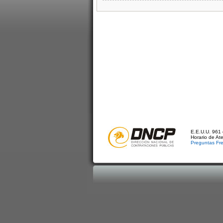
E.E.U.U. 961 
Horario de At
Preguntas Fr