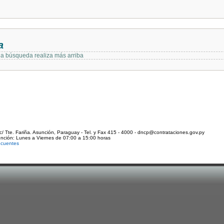
a
 la búsqueda realiza más arriba
c/ Tte. Fariña. Asunción, Paraguay - Tel. y Fax 415 - 4000 - dncp@contrataciones.gov.py
ención: Lunes a Viernes de 07:00 a 15:00 horas
ecuentes