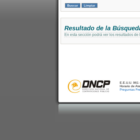
Resultado de la Búsqued
En esta sección podrá ver los resultados de
E.E.U.U. 961 
Horario de At
Preguntas Fr