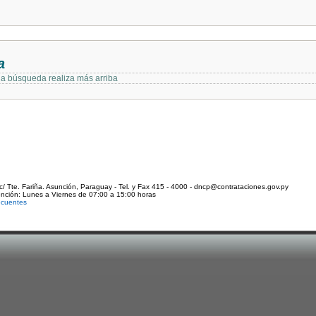
a
 la búsqueda realiza más arriba
c/ Tte. Fariña. Asunción, Paraguay - Tel. y Fax 415 - 4000 - dncp@contrataciones.gov.py
ención: Lunes a Viernes de 07:00 a 15:00 horas
ecuentes