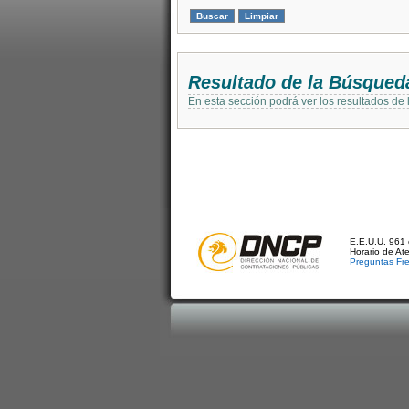
Resultado de la Búsqued
En esta sección podrá ver los resultados de
E.E.U.U. 961 
Horario de At
Preguntas Fr