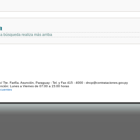
a
 la búsqueda realiza más arriba
c/ Tte. Fariña. Asunción, Paraguay - Tel. y Fax 415 - 4000 - dncp@contrataciones.gov.py
ención: Lunes a Viernes de 07:00 a 15:00 horas
ecuentes