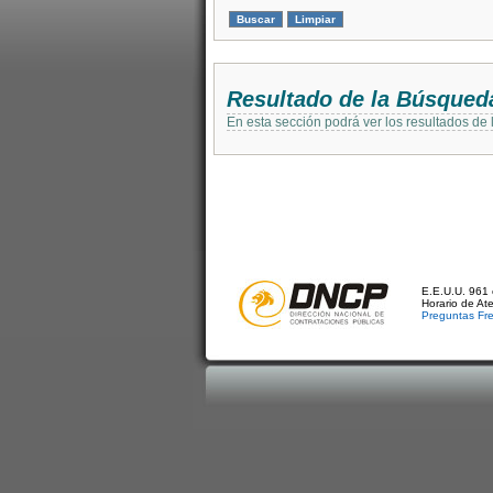
Resultado de la Búsqued
En esta sección podrá ver los resultados de
E.E.U.U. 961 
Horario de At
Preguntas Fr