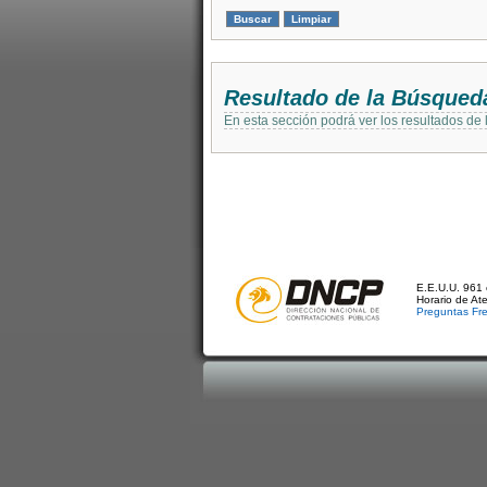
Resultado de la Búsqued
En esta sección podrá ver los resultados de
E.E.U.U. 961 
Horario de At
Preguntas Fr