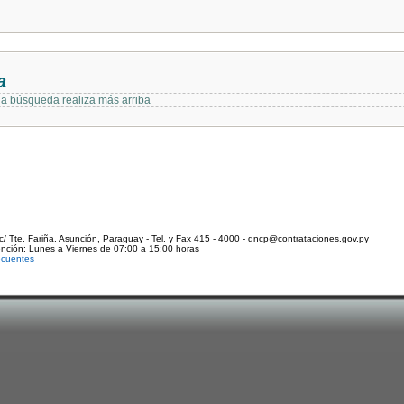
a
 la búsqueda realiza más arriba
c/ Tte. Fariña. Asunción, Paraguay - Tel. y Fax 415 - 4000 - dncp@contrataciones.gov.py
ención: Lunes a Viernes de 07:00 a 15:00 horas
ecuentes