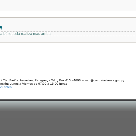
a
 la búsqueda realiza más arriba
c/ Tte. Fariña. Asunción, Paraguay - Tel. y Fax 415 - 4000 - dncp@contrataciones.gov.py
ención: Lunes a Viernes de 07:00 a 15:00 horas
ecuentes