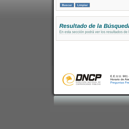
Resultado de la Búsqued
En esta sección podrá ver los resultados de
E.E.U.U. 961 
Horario de At
Preguntas Fr