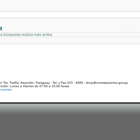
a
 la búsqueda realiza más arriba
c/ Tte. Fariña. Asunción, Paraguay - Tel. y Fax 415 - 4000 - dncp@contrataciones.gov.py
ención: Lunes a Viernes de 07:00 a 15:00 horas
ecuentes