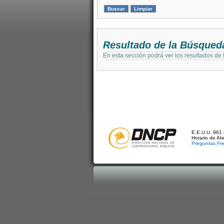
Resultado de la Búsqued
En esta sección podrá ver los resultados de
E.E.U.U. 961 
Horario de At
Preguntas Fr