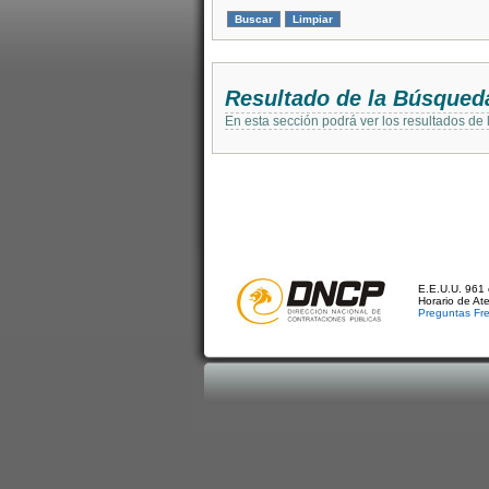
Resultado de la Búsqued
En esta sección podrá ver los resultados de
E.E.U.U. 961 
Horario de At
Preguntas Fr