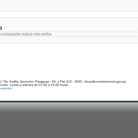
a
 la búsqueda realiza más arriba
c/ Tte. Fariña. Asunción, Paraguay - Tel. y Fax 415 - 4000 - dncp@contrataciones.gov.py
ención: Lunes a Viernes de 07:00 a 15:00 horas
ecuentes