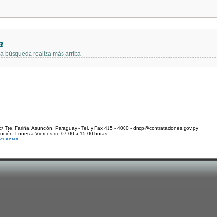
a
 la búsqueda realiza más arriba
c/ Tte. Fariña. Asunción, Paraguay - Tel. y Fax 415 - 4000 - dncp@contrataciones.gov.py
ención: Lunes a Viernes de 07:00 a 15:00 horas
ecuentes