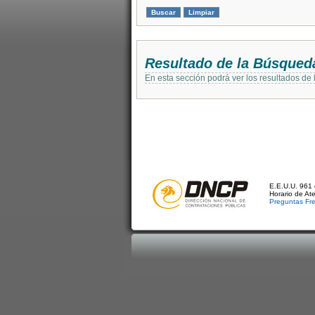
Resultado de la Búsqued
En esta sección podrá ver los resultados de
E.E.U.U. 961 
Horario de At
Preguntas Fr