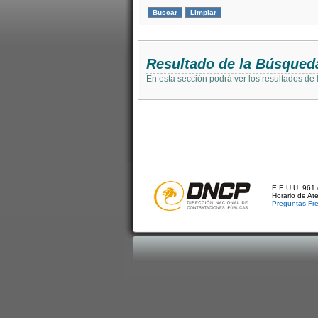
Resultado de la Búsqued
En esta sección podrá ver los resultados de
E.E.U.U. 961 
Horario de At
Preguntas Fr