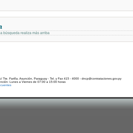
a
 la búsqueda realiza más arriba
c/ Tte. Fariña. Asunción, Paraguay - Tel. y Fax 415 - 4000 - dncp@contrataciones.gov.py
ención: Lunes a Viernes de 07:00 a 15:00 horas
ecuentes