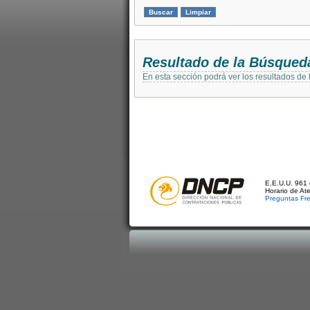
Resultado de la Búsqued
En esta sección podrá ver los resultados de
E.E.U.U. 961 
Horario de At
Preguntas Fr