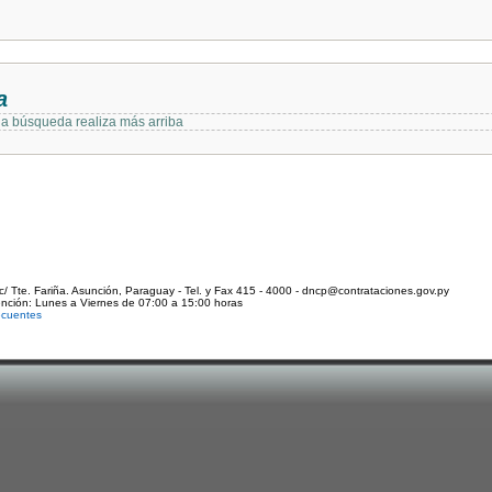
a
 la búsqueda realiza más arriba
c/ Tte. Fariña. Asunción, Paraguay - Tel. y Fax 415 - 4000 - dncp@contrataciones.gov.py
ención: Lunes a Viernes de 07:00 a 15:00 horas
ecuentes