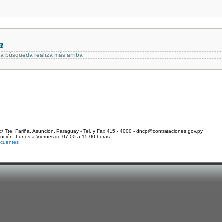
a
 la búsqueda realiza más arriba
c/ Tte. Fariña. Asunción, Paraguay - Tel. y Fax 415 - 4000 - dncp@contrataciones.gov.py
ención: Lunes a Viernes de 07:00 a 15:00 horas
ecuentes