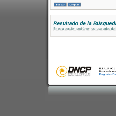
Resultado de la Búsqued
En esta sección podrá ver los resultados de
E.E.U.U. 961 
Horario de At
Preguntas Fr